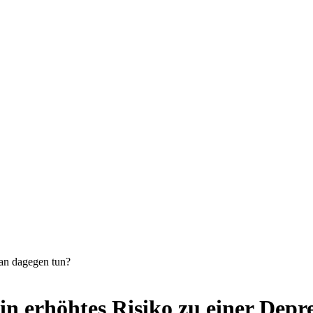
gegen tun?
in erhöhtes Risiko zu einer Depr