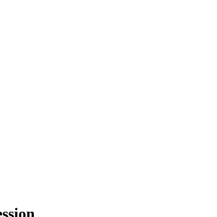
ession