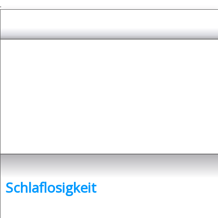
.
Depressionen
- was sind Depressionen und was kann man dagegen tun?
Schlaflosigkeit