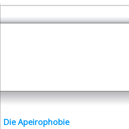
.
Depressionen
- was sind Depressionen und was kann man dagegen tun?
Die Apeirophobie