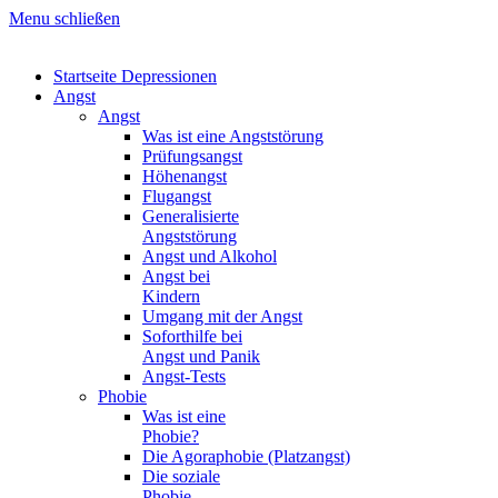
Menu schließen
Startseite Depressionen
Angst
Angst
Was ist eine Angststörung
Prüfungsangst
Höhenangst
Flugangst
Generalisierte
Angststörung
Angst und Alkohol
Angst bei
Kindern
Umgang mit der Angst
Soforthilfe bei
Angst und Panik
Angst-Tests
Phobie
Was ist eine
Phobie?
Die Agoraphobie (Platzangst)
Die soziale
Phobie