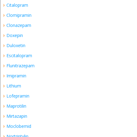
Citalopram
Clomipramin
Clonazepam
Doxepin
Duloxetin
Escitalopram
Flunitrazepam
Imipramin
Lithium
Lofepramin
Maprotilin
Mirtazapin
Moclobemid
Nortriptylin