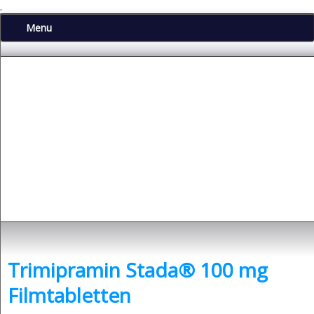
.
Menu
Depressionen
- was sind Depressionen und was kann man dagegen tun?
Trimipramin Stada® 100 mg
Filmtabletten