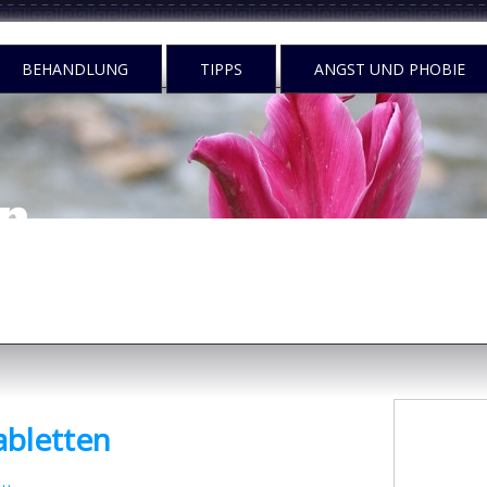
BEHANDLUNG
TIPPS
ANGST UND PHOBIE
n
egen tun?
abletten