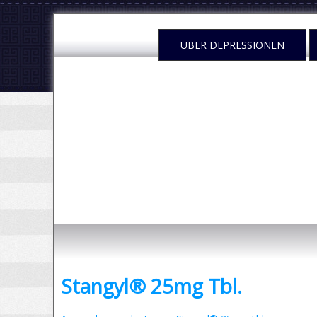
.
ÜBER DEPRESSIONEN
Depressione
- was sind Depressionen und was kann man dag
Stangyl® 25mg Tbl.