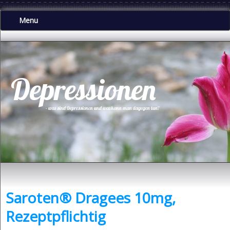
.
Menu
Depressionen
- was sind Depressionen und was kann man dagegen tun?
Saroten® Dragees 10mg,
Rezeptpflichtig