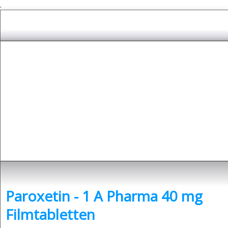
.
Depressionen
- was sind Depressionen und was kann man dagegen tun?
Paroxetin - 1 A Pharma 40 mg
Filmtabletten