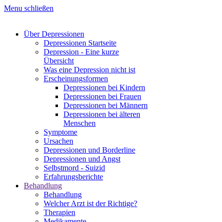
Menu schließen
Über Depressionen
Depressionen Startseite
Depression - Eine kurze
Übersicht
Was eine Depression nicht ist
Erscheinungsformen
Depressionen bei Kindern
Depressionen bei Frauen
Depressionen bei Männern
Depressionen bei älteren
Menschen
Symptome
Ursachen
Depressionen und Borderline
Depressionen und Angst
Selbstmord - Suizid
Erfahrungsberichte
Behandlung
Behandlung
Welcher Arzt ist der Richtige?
Therapien
Medikamente