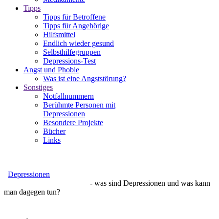
Tipps
Tipps für Betroffene
Tipps für Angehörige
Hilfsmittel
Endlich wieder gesund
Selbsthilfegruppen
Depressions-Test
Angst und Phobie
Was ist eine Angststörung?
Sonstiges
Notfallnummern
Berühmte Personen mit
Depressionen
Besondere Projekte
Bücher
Links
Depressionen
- was sind Depressionen und was kann
man dagegen tun?