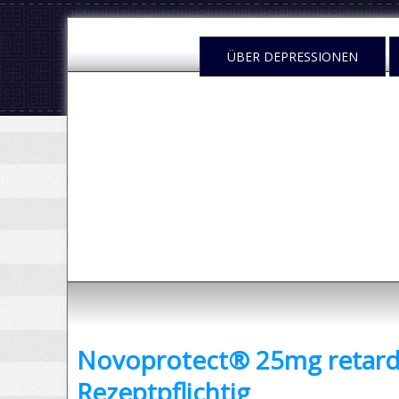
.
ÜBER DEPRESSIONEN
Depressione
- was sind Depressionen und was kann man dag
Novoprotect® 25mg retard 
Rezeptpflichtig