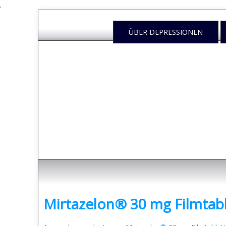
.
ÜBER DEPRESSIONEN
Depressione
- was sind Depressionen und was kann man dag
Mirtazelon® 30 mg Filmtab