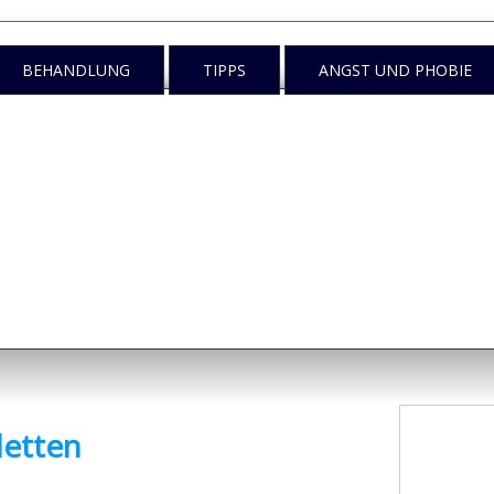
BEHANDLUNG
TIPPS
ANGST UND PHOBIE
n
egen tun?
letten