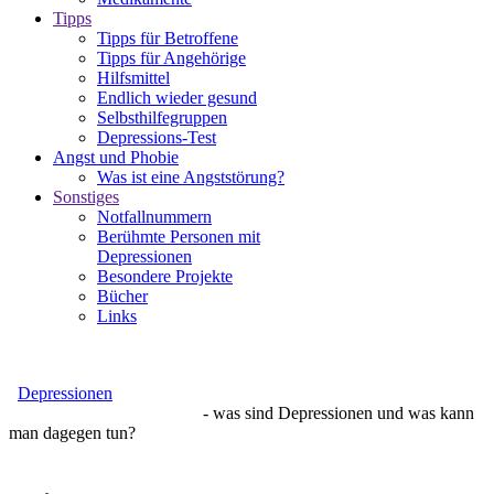
Tipps
Tipps für Betroffene
Tipps für Angehörige
Hilfsmittel
Endlich wieder gesund
Selbsthilfegruppen
Depressions-Test
Angst und Phobie
Was ist eine Angststörung?
Sonstiges
Notfallnummern
Berühmte Personen mit
Depressionen
Besondere Projekte
Bücher
Links
Depressionen
- was sind Depressionen und was kann
man dagegen tun?