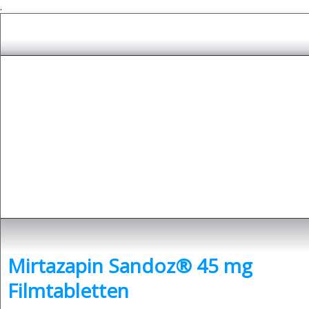
.
Depressionen
- was sind Depressionen und was kann man dagegen tun?
Mirtazapin Sandoz® 45 mg
Filmtabletten