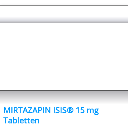
.
Depressionen
- was sind Depressionen und was kann man dagegen tun?
MIRTAZAPIN ISIS® 15 mg
Tabletten