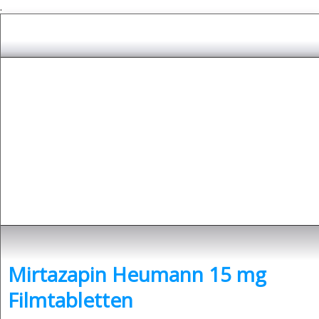
.
Depressionen
- was sind Depressionen und was kann man dagegen tun?
Mirtazapin Heumann 15 mg
Filmtabletten