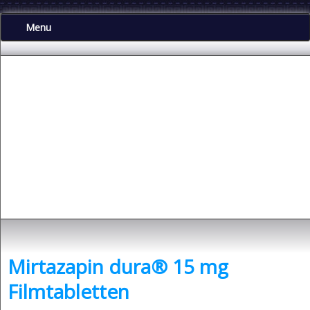
.
Menu
Depressionen
- was sind Depressionen und was kann man dagegen tun?
Mirtazapin dura® 15 mg
Filmtabletten