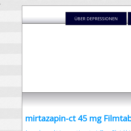
.
ÜBER DEPRESSIONEN
Depressione
- was sind Depressionen und was kann man dag
mirtazapin-ct 45 mg Filmta