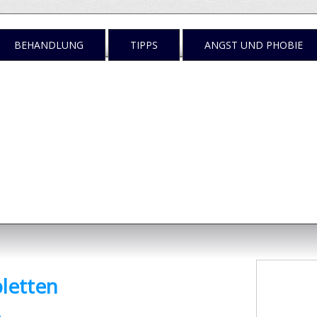
BEHANDLUNG
TIPPS
ANGST UND PHOBIE
n
egen tun?
bletten