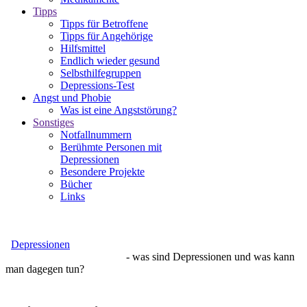
Tipps
Tipps für Betroffene
Tipps für Angehörige
Hilfsmittel
Endlich wieder gesund
Selbsthilfegruppen
Depressions-Test
Angst und Phobie
Was ist eine Angststörung?
Sonstiges
Notfallnummern
Berühmte Personen mit
Depressionen
Besondere Projekte
Bücher
Links
Depressionen
- was sind Depressionen und was kann
man dagegen tun?