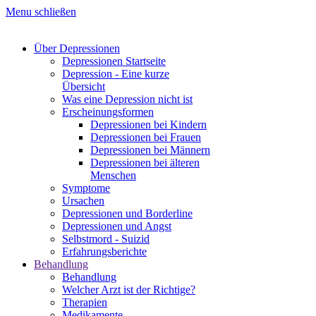
Menu schließen
Über Depressionen
Depressionen Startseite
Depression - Eine kurze
Übersicht
Was eine Depression nicht ist
Erscheinungsformen
Depressionen bei Kindern
Depressionen bei Frauen
Depressionen bei Männern
Depressionen bei älteren
Menschen
Symptome
Ursachen
Depressionen und Borderline
Depressionen und Angst
Selbstmord - Suizid
Erfahrungsberichte
Behandlung
Behandlung
Welcher Arzt ist der Richtige?
Therapien
Medikamente