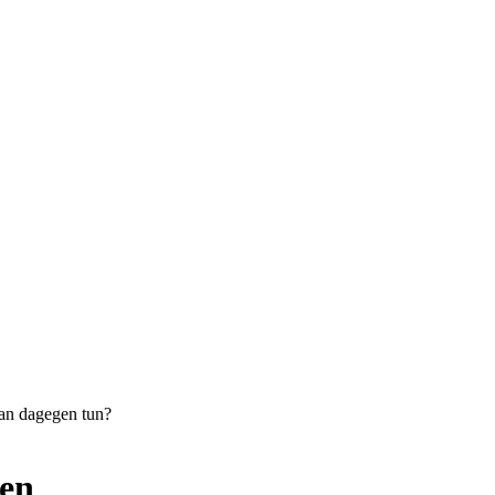
gegen tun?
en