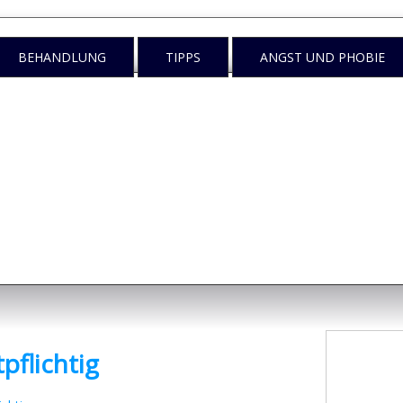
BEHANDLUNG
TIPPS
ANGST UND PHOBIE
n
egen tun?
pflichtig