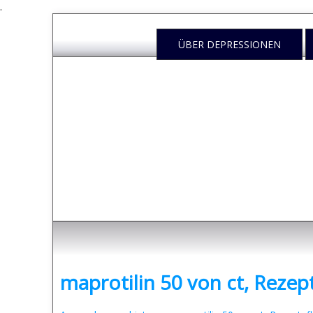
.
ÜBER DEPRESSIONEN
Depressione
- was sind Depressionen und was kann man dag
maprotilin 50 von ct, Rezept