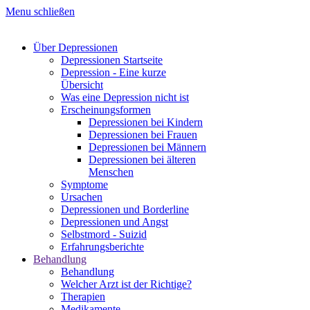
Menu schließen
Über Depressionen
Depressionen Startseite
Depression - Eine kurze
Übersicht
Was eine Depression nicht ist
Erscheinungsformen
Depressionen bei Kindern
Depressionen bei Frauen
Depressionen bei Männern
Depressionen bei älteren
Menschen
Symptome
Ursachen
Depressionen und Borderline
Depressionen und Angst
Selbstmord - Suizid
Erfahrungsberichte
Behandlung
Behandlung
Welcher Arzt ist der Richtige?
Therapien
Medikamente