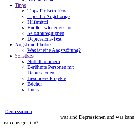
Tipps
Tipps für Betroffene
Tipps für Angehörige
Hilfsmittel
Endlich wieder gesund
Selbsthilfegruppen
Depressions-Test
Angst und Phobie
Was ist eine Angststörung?
Sonstiges
Notfallnummern
Berühmte Personen mit
Depressionen
Besondere Projekte
Bücher
Links
Depressionen
- was sind Depressionen und was kann
man dagegen tun?