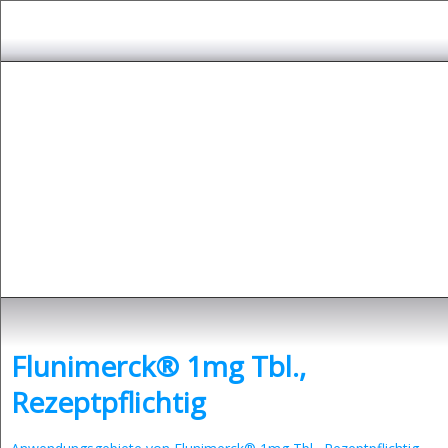
Depressionen
- was sind Depressionen und was kann man dagegen tun?
Flunimerck® 1mg Tbl.,
Rezeptpflichtig