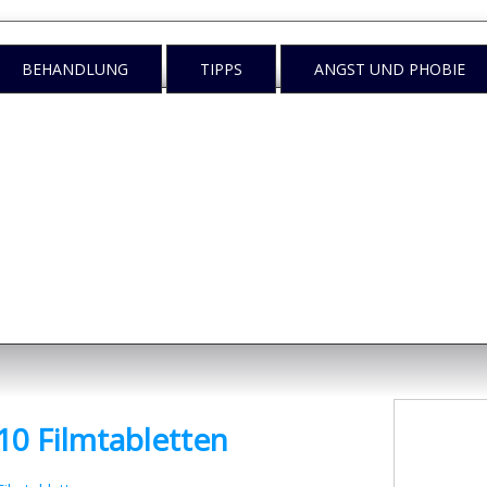
BEHANDLUNG
TIPPS
ANGST UND PHOBIE
n
egen tun?
0 Filmtabletten