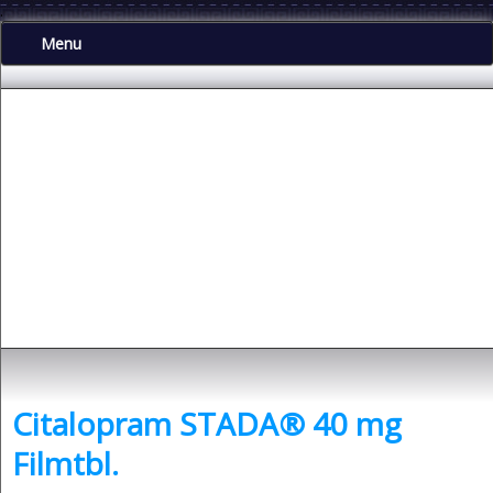
.
Menu
Depressionen
- was sind Depressionen und was kann man dagegen tun?
Citalopram STADA® 40 mg
Filmtbl.