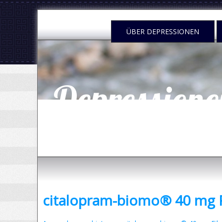
.
ÜBER DEPRESSIONEN
Depressione
- was sind Depressionen und was kann man dag
citalopram-biomo® 40 mg F