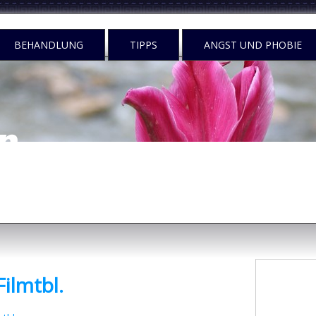
BEHANDLUNG
TIPPS
ANGST UND PHOBIE
n
egen tun?
ilmtbl.