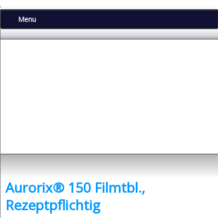
.
Menu
Depressionen
- was sind Depressionen und was kann man dagegen tun?
Aurorix® 150 Filmtbl.,
Rezeptpflichtig