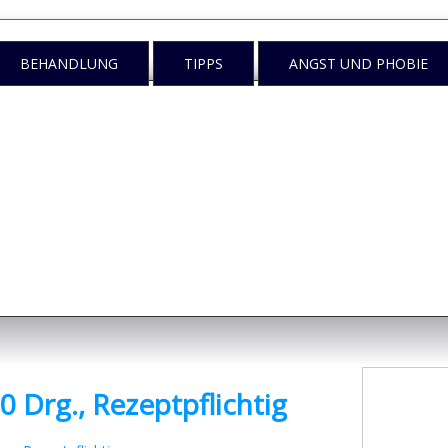
BEHANDLUNG
TIPPS
ANGST UND PHOBIE
n
egen tun?
 Drg., Rezeptpflichtig