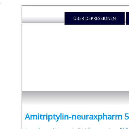
.
ÜBER DEPRESSIONEN
Depressione
- was sind Depressionen und was kann man dag
Amitriptylin-neuraxpharm 50