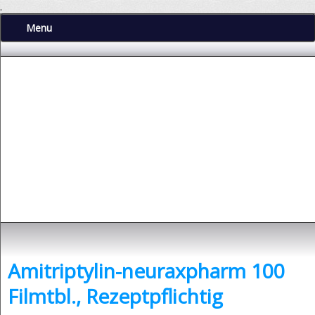
.
Menu
Depressionen
- was sind Depressionen und was kann man dagegen tun?
Amitriptylin-neuraxpharm 100
Filmtbl., Rezeptpflichtig