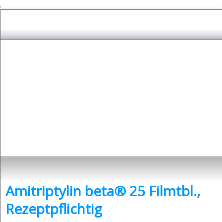
.
Depressionen
- was sind Depressionen und was kann man dagegen tun?
Amitriptylin beta® 25 Filmtbl.,
Rezeptpflichtig