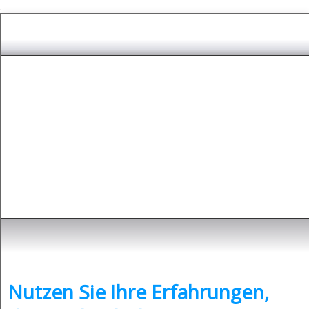
.
Depressionen
- was sind Depressionen und was kann man dagegen tun?
Nutzen Sie Ihre Erfahrungen,