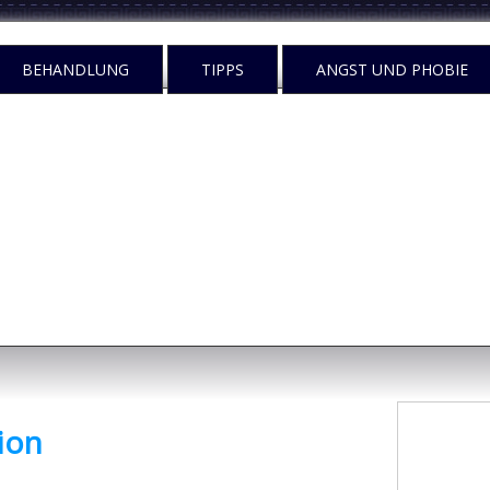
BEHANDLUNG
TIPPS
ANGST UND PHOBIE
n
egen tun?
ion